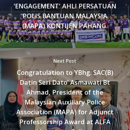
'ENGAGEMENT' AHLI PERSATUAN
POLIS BANTUAN MALAYSIA
(MAPA) KONTIJEN PAHANG.
Next Post
Congratulation to YBhg. SAC(B)
Datin Seri Dato’ Asmawati Bt
Ahmad, President of the
Malaysian Auxiliary Police
Association (MAPA) for Adjunct
Professorship Award at ALFA